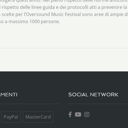
rispetto delle linee guida e dei protocolli atti a prevenire l
n scelte per l’Oversound Music Festival sono aree di ampie d
sso a massimo 1000 persone.
MENTI
SOCIAL NETWORK
PayPal
MasterCard