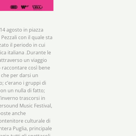
 14 agosto in piazza
Pezzali con il quale sta
ato il periodo in cui
ca italiana .Durante le
attraverso un viaggio
o raccontare così bene
, che per darsi un
; c’erano i gruppi di
on un nulla di fatto;
’inverno trascorsi in
versound Music Festival,
oposte anche
ontenitore culturale di
ntera Puglia, principale
io tutti gli spettacoli