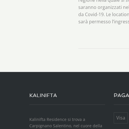
saranno organizzati nel 
da Covid-19. Le locatio
sarà permesso l’ingre
KALINIFTA
PAGA
Visa
Kalinifta Residence si trova a
Carpignano Salentino, nel cuore della