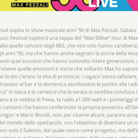
val ospita lo show musicale anni ’90 di Max Pezzali. Sabato
sic Festival ospiterà una tappa del “Max 90live” tour di Max 
talia quelle canzoni degli 883, che non solo hanno caratterizz
gli anni ’90, ma che hanno anche segnato la storia della musi
osti quei successi che hanno coinvolto intere generazioni, 
rivivere quelle emozioni e storie che soltanto Max ha saput
ei brani c’erano la vita di provincia, i ragazzi senza cellulare
avano al bar e la domenica ascoltavano le partite alla radio
ca” in tasca e la certezza che la serata si sarebbe conclusa c
no e la nebbia di Pavia, la radio a1.000 watt e i pomeriggi d
anti cantanti che hanno confermato la propria presenza all’O
e Gregori e Mario Biondi, solo per citarne alcuni, saranno pr
del mondo dello spettacolo, con l’obiettivo di diventare un c
non solo il Salento, dal quale nasce come progetto, ma dell’i
volgerà quest’anno. Nel pieno rispetto delle norme anticontag