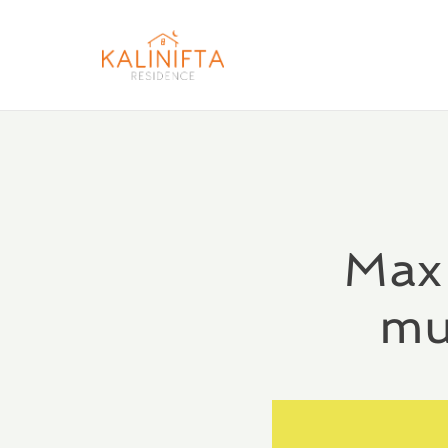
Max 
mus