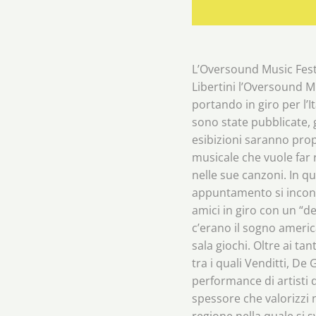
L’Oversound Music Festi
Libertini l’Oversound Mu
portando in giro per l’I
sono state pubblicate, 
esibizioni saranno prop
musicale che vuole far 
nelle sue canzoni. In qu
appuntamento si incontr
amici in giro con un “de
c’erano il sogno america
sala giochi. Oltre ai t
tra i quali Venditti, D
performance di artisti 
spessore che valorizzi 
regione nella quale si s