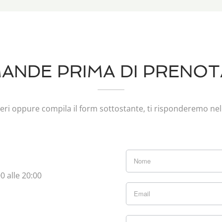
ANDE PRIMA DI PRENOT
eri oppure compila il form sottostante, ti risponderemo nel
If you
0 alle 20:00
are
human,
leave
this
field